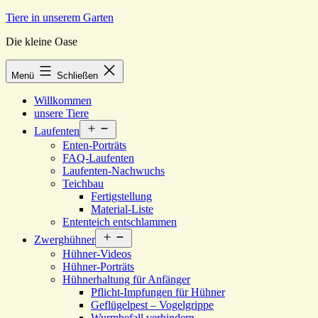
Zum
Tiere in unserem Garten
Inhalt
Die kleine Oase
springen
Menü
Schließen
Willkommen
unsere Tiere
Menü
Laufenten
öffnen
Enten-Porträts
FAQ-Laufenten
Laufenten-Nachwuchs
Teichbau
Fertigstellung
Material-Liste
Ententeich entschlammen
Menü
Zwerghühner
öffnen
Hühner-Videos
Hühner-Porträts
Hühnerhaltung für Anfänger
Pflicht-Impfungen für Hühner
Geflügelpest – Vogelgrippe
Wurmbefall verhindern