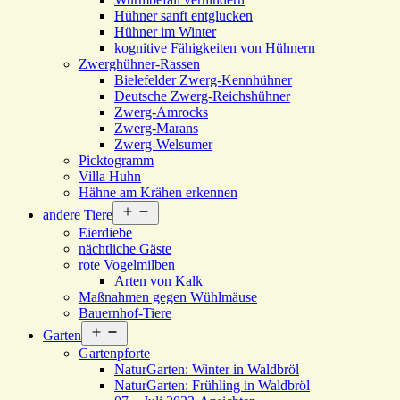
Hühner sanft entglucken
Hühner im Winter
kognitive Fähigkeiten von Hühnern
Zwerghühner-Rassen
Bielefelder Zwerg-Kennhühner
Deutsche Zwerg-Reichshühner
Zwerg-Amrocks
Zwerg-Marans
Zwerg-Welsumer
Picktogramm
Villa Huhn
Hähne am Krähen erkennen
Menü
andere Tiere
öffnen
Eierdiebe
nächtliche Gäste
rote Vogelmilben
Arten von Kalk
Maßnahmen gegen Wühlmäuse
Bauernhof-Tiere
Menü
Garten
öffnen
Gartenpforte
NaturGarten: Winter in Waldbröl
NaturGarten: Frühling in Waldbröl