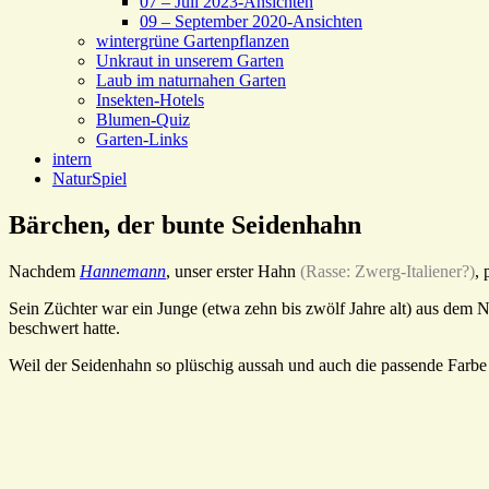
07 – Juli 2023-Ansichten
09 – September 2020-Ansichten
wintergrüne Gartenpflanzen
Unkraut in unserem Garten
Laub im naturnahen Garten
Insekten-Hotels
Blumen-Quiz
Garten-Links
intern
NaturSpiel
Bärchen, der bunte Seidenhahn
Nachdem
Hannemann
, unser erster Hahn
(Rasse: Zwerg-Italiener?)
, 
Sein Züchter war ein Junge (etwa zehn bis zwölf Jahre alt) aus dem 
beschwert hatte.
Weil der Seidenhahn so plüschig aussah und auch die passende Farbe