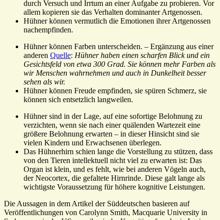
durch Versuch und Irrtum an einer Aufgabe zu probieren. Vor
allem kopieren sie das Verhalten dominanter Artgenossen.
Hühner können vermutlich die Emotionen ihrer Artgenossen
nachempfinden.
Hühner können Farben unterscheiden. – Ergänzung aus einer
anderen
Quelle
:
Hühner haben einen scharfen Blick und ein
Gesichtsfeld von etwa 300 Grad. Sie können mehr Farben als
wir Menschen wahrnehmen und auch in Dunkelheit besser
sehen als wir.
Hühner können Freude empfinden, sie spüren Schmerz, sie
können sich entsetzlich langweilen.
Hühner sind in der Lage, auf eine sofortige Belohnung zu
verzichten, wenn sie nach einer quälenden Wartezeit eine
größere Belohnung erwarten – in dieser Hinsicht sind sie
vielen Kindern und Erwachsenen überlegen.
Das Hühnerhirn schien lange die Vorstellung zu stützen, dass
von den Tieren intellektuell nicht viel zu erwarten ist: Das
Organ ist klein, und es fehlt, wie bei anderen Vögeln auch,
der Neocortex, die gefaltete Hirnrinde. Diese galt lange als
wichtigste Voraussetzung für höhere kognitive Leistungen.
Die Aussagen in dem Artikel der Süddeutschen basieren auf
Veröffentlichungen von Carolynn Smith, Macquarie University in