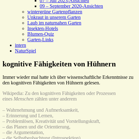
07 – Juli 2023-Ansichten
09 – September 2020-Ansichten
wintergrüne Gartenpflanzen
Unkraut in unserem Garten
Laub im naturnahen Garten
Insekten-Hotels
Blumen-Quiz
Garten-Links
intern
NaturSpiel
kognitive Fähigkeiten von Hühnern
Immer wieder mal hatte ich über wissenschaftliche Erkenntnisse zu
den kognitiven Fähigkeiten von Hühnern gelesen.
Wikipedia: Zu den kognitiven Fähigkeiten oder Prozessen
eines
Menschen
zählen unter anderem
– Wahrnehmung und Aufmerksamkeit,
– Erinnerung und Lernen,
– Problemlösen, Kreativität und Vorstellungskraft,
– das Planen und die Orientierung,
– die Argumentation,
– die Selbstbeobachtung (Introspektion)