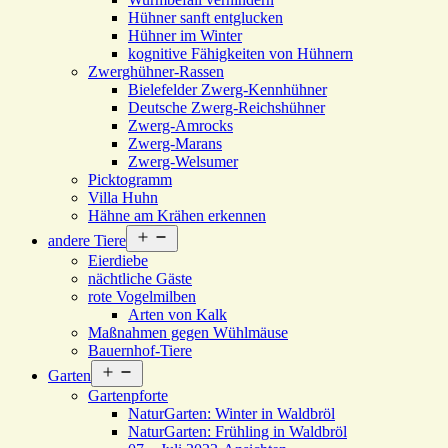
Hühner sanft entglucken
Hühner im Winter
kognitive Fähigkeiten von Hühnern
Zwerghühner-Rassen
Bielefelder Zwerg-Kennhühner
Deutsche Zwerg-Reichshühner
Zwerg-Amrocks
Zwerg-Marans
Zwerg-Welsumer
Picktogramm
Villa Huhn
Hähne am Krähen erkennen
Menü
andere Tiere
öffnen
Eierdiebe
nächtliche Gäste
rote Vogelmilben
Arten von Kalk
Maßnahmen gegen Wühlmäuse
Bauernhof-Tiere
Menü
Garten
öffnen
Gartenpforte
NaturGarten: Winter in Waldbröl
NaturGarten: Frühling in Waldbröl