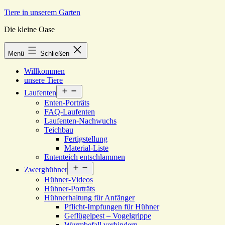
Zum
Tiere in unserem Garten
Inhalt
Die kleine Oase
springen
Menü
Schließen
Willkommen
unsere Tiere
Menü
Laufenten
öffnen
Enten-Porträts
FAQ-Laufenten
Laufenten-Nachwuchs
Teichbau
Fertigstellung
Material-Liste
Ententeich entschlammen
Menü
Zwerghühner
öffnen
Hühner-Videos
Hühner-Porträts
Hühnerhaltung für Anfänger
Pflicht-Impfungen für Hühner
Geflügelpest – Vogelgrippe
Wurmbefall verhindern