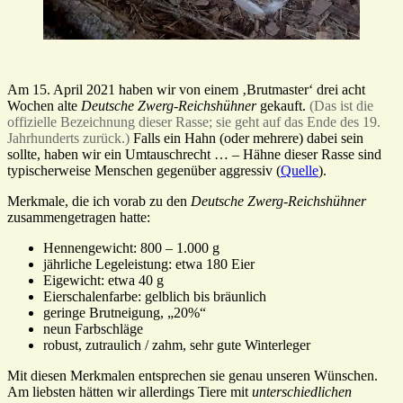
Am 15. April 2021 haben wir von einem ‚Brutmaster‘ drei acht
Wochen alte
Deutsche Zwerg-Reichshühner
gekauft.
(Das ist die
offizielle Bezeichnung dieser Rasse; sie geht auf das Ende des 19.
Jahrhunderts zurück.)
Falls ein Hahn (oder mehrere) dabei sein
sollte, haben wir ein Umtauschrecht … – Hähne dieser Rasse sind
typischerweise Menschen gegenüber aggressiv (
Quelle
).
Merkmale, die ich vorab zu den
Deutsche Zwerg-Reichshühner
zusammengetragen hatte:
Hennengewicht: 800 – 1.000 g
jährliche Legeleistung: etwa 180 Eier
Eigewicht: etwa 40 g
Eierschalenfarbe: gelblich bis bräunlich
geringe Brutneigung, „20%“
neun Farbschläge
robust, zutraulich / zahm, sehr gute Winterleger
Mit diesen Merkmalen entsprechen sie genau unseren Wünschen.
Am liebsten hätten wir allerdings Tiere mit
unterschiedlichen