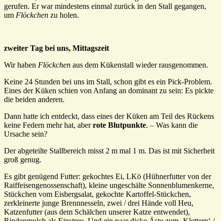
gerufen. Er war mindestens einmal zurück in den Stall gegangen,
um
Flöckchen
zu holen.
zweiter Tag bei uns, Mittagszeit
Wir haben
Flöckchen
aus dem Kükenstall wieder rausgenommen.
Keine 24 Stunden bei uns im Stall, schon gibt es ein Pick-Problem.
Eines der Küken schien von Anfang an dominant zu sein: Es pickte
die beiden anderen.
Dann hatte ich entdeckt, dass eines der Küken am Teil des Rückens
keine Federn mehr hat, aber
rote Blutpunkte
. – Was kann die
Ursache sein?
Der abgeteilte Stallbereich misst 2 m mal 1 m. Das ist mit Sicherheit
groß genug.
Es gibt genügend Futter: gekochtes Ei, LKö (Hühnerfutter von der
Raiffeisengenossenschaft), kleine ungeschälte Sonnenblumenkerne,
Stückchen vom Eisbergsalat, gekochte Kartoffel-Stückchen,
zerkleinerte junge Brennnesseln, zwei / drei Hände voll Heu,
Katzenfutter (aus dem Schälchen unserer Katze entwendet),
Rindenmulch als Einstreu. Und ein paar dicke Äste zum ‚Klettern‘ /