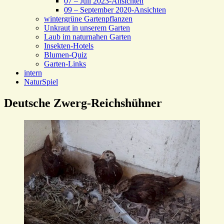
07 – Juli 2023-Ansichten
09 – September 2020-Ansichten
wintergrüne Gartenpflanzen
Unkraut in unserem Garten
Laub im naturnahen Garten
Insekten-Hotels
Blumen-Quiz
Garten-Links
intern
NaturSpiel
Deutsche Zwerg-Reichshühner