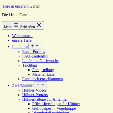
Zum
Tiere in unserem Garten
Inhalt
Die kleine Oase
springen
Menü
Schließen
Willkommen
unsere Tiere
Menü
Laufenten
öffnen
Enten-Porträts
FAQ-Laufenten
Laufenten-Nachwuchs
Teichbau
Fertigstellung
Material-Liste
Ententeich entschlammen
Menü
Zwerghühner
öffnen
Hühner-Videos
Hühner-Porträts
Hühnerhaltung für Anfänger
Pflicht-Impfungen für Hühner
Geflügelpest – Vogelgrippe
Wurmbefall verhindern