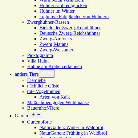
Hühner sanft entglucken
Hühner im Winter
kognitive Fähigkeiten von Hühnern
Zwerghühner-Rassen
Bielefelder Zwerg-Kennhühner
Deutsche Zwerg-Reichshühner
Zwerg-Amrocks
Zwerg-Marans
Zwerg-Welsumer
Picktogramm
Villa Huhn
Hähne am Krähen erkennen
Menü
andere Tiere
öffnen
Eierdiebe
nächtliche Gäste
rote Vogelmilben
Arten von Kalk
Maßnahmen gegen Wühlmäuse
Bauernhof-Tiere
Menü
Garten
öffnen
Gartenpforte
NaturGarten: Winter in Waldbröl
NaturGarten: Frühling in Waldbröl