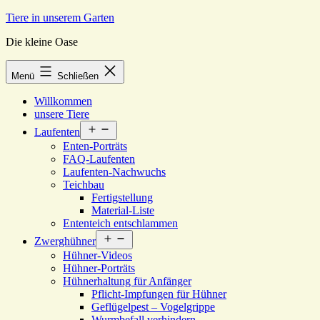
Zum
Tiere in unserem Garten
Inhalt
Die kleine Oase
springen
Menü
Schließen
Willkommen
unsere Tiere
Menü
Laufenten
öffnen
Enten-Porträts
FAQ-Laufenten
Laufenten-Nachwuchs
Teichbau
Fertigstellung
Material-Liste
Ententeich entschlammen
Menü
Zwerghühner
öffnen
Hühner-Videos
Hühner-Porträts
Hühnerhaltung für Anfänger
Pflicht-Impfungen für Hühner
Geflügelpest – Vogelgrippe
Wurmbefall verhindern