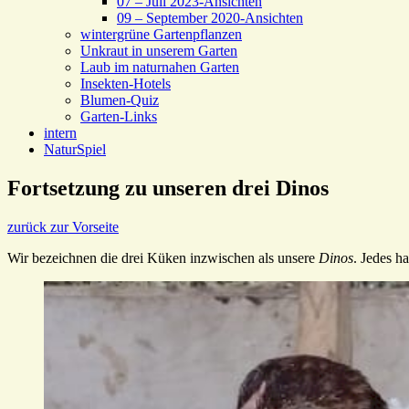
07 – Juli 2023-Ansichten
09 – September 2020-Ansichten
wintergrüne Gartenpflanzen
Unkraut in unserem Garten
Laub im naturnahen Garten
Insekten-Hotels
Blumen-Quiz
Garten-Links
intern
NaturSpiel
Fortsetzung zu unseren drei Dinos
zurück zur Vorseite
Wir bezeichnen die drei Küken inzwischen als unsere
Dinos
. Jedes h