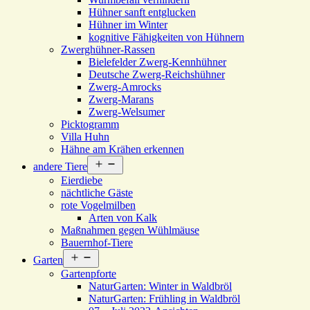
Hühner sanft entglucken
Hühner im Winter
kognitive Fähigkeiten von Hühnern
Zwerghühner-Rassen
Bielefelder Zwerg-Kennhühner
Deutsche Zwerg-Reichshühner
Zwerg-Amrocks
Zwerg-Marans
Zwerg-Welsumer
Picktogramm
Villa Huhn
Hähne am Krähen erkennen
Menü
andere Tiere
öffnen
Eierdiebe
nächtliche Gäste
rote Vogelmilben
Arten von Kalk
Maßnahmen gegen Wühlmäuse
Bauernhof-Tiere
Menü
Garten
öffnen
Gartenpforte
NaturGarten: Winter in Waldbröl
NaturGarten: Frühling in Waldbröl