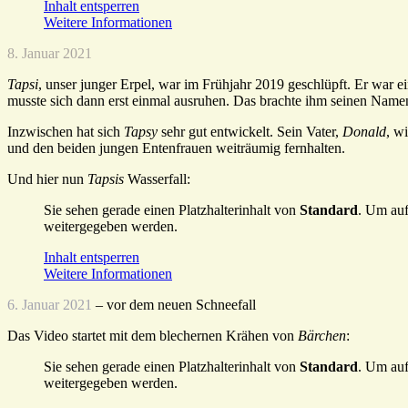
Inhalt entsperren
Weitere Informationen
8. Januar 2021
Tapsi
, unser junger Erpel, war im Frühjahr 2019 geschlüpft. Er war 
musste sich dann erst einmal ausruhen. Das brachte ihm seinen Namen
Inzwischen hat sich
Tapsy
sehr gut entwickelt. Sein Vater,
Donald
, w
und den beiden jungen Entenfrauen weiträumig fernhalten.
Und hier nun
Tapsis
Wasserfall:
Sie sehen gerade einen Platzhalterinhalt von
Standard
. Um auf
weitergegeben werden.
Inhalt entsperren
Weitere Informationen
6. Januar 2021
– vor dem neuen Schneefall
Das Video startet mit dem blechernen Krähen von
Bärchen
:
Sie sehen gerade einen Platzhalterinhalt von
Standard
. Um auf
weitergegeben werden.