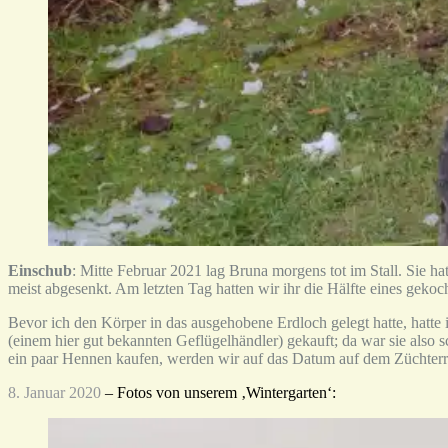
Einschub
: Mitte Februar 2021 lag Bruna morgens tot im Stall. Sie ha
meist abgesenkt. Am letzten Tag hatten wir ihr die Hälfte eines gekoc
Bevor ich den Körper in das ausgehobene Erdloch gelegt hatte, hatte 
(einem hier gut bekannten Geflügelhändler) gekauft; da war sie also s
ein paar Hennen kaufen, werden wir auf das Datum auf dem Züchterr
8. Januar 2020
– Fotos von unserem ‚Wintergarten‘: