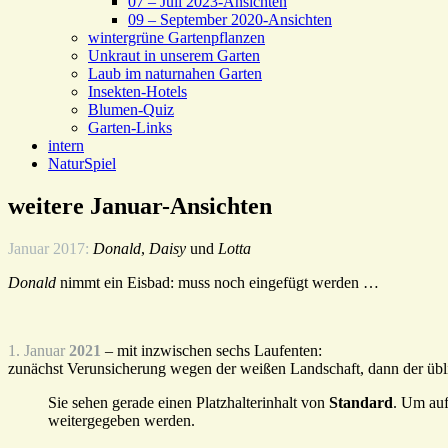
07 – Juli 2023-Ansichten
09 – September 2020-Ansichten
wintergrüne Gartenpflanzen
Unkraut in unserem Garten
Laub im naturnahen Garten
Insekten-Hotels
Blumen-Quiz
Garten-Links
intern
NaturSpiel
weitere Januar-Ansichten
Januar 2017:
Donald
,
Daisy
und
Lotta
Donald
nimmt ein Eisbad: muss noch eingefügt werden …
1. Januar
2021
– mit inzwischen sechs Laufenten:
zunächst Verunsicherung wegen der weißen Landschaft, dann der üb
Sie sehen gerade einen Platzhalterinhalt von
Standard
. Um auf
weitergegeben werden.