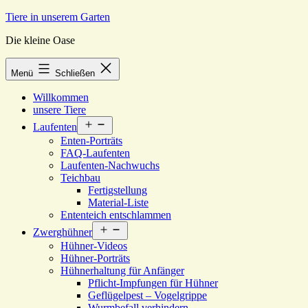
Zum
Tiere in unserem Garten
Inhalt
Die kleine Oase
springen
Menü
Schließen
Willkommen
unsere Tiere
Menü
Laufenten
öffnen
Enten-Porträts
FAQ-Laufenten
Laufenten-Nachwuchs
Teichbau
Fertigstellung
Material-Liste
Ententeich entschlammen
Menü
Zwerghühner
öffnen
Hühner-Videos
Hühner-Porträts
Hühnerhaltung für Anfänger
Pflicht-Impfungen für Hühner
Geflügelpest – Vogelgrippe
Wurmbefall verhindern