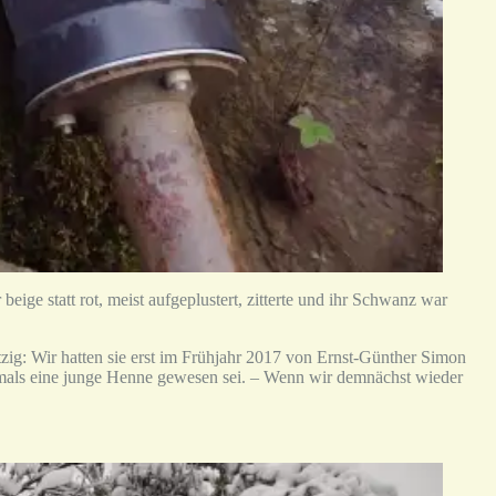
ige statt rot, meist aufgeplustert, zitterte und ihr Schwanz war
tzig: Wir hatten sie erst im Frühjahr 2017 von Ernst-Günther Simon
ie damals eine junge Henne gewesen sei. – Wenn wir demnächst wieder