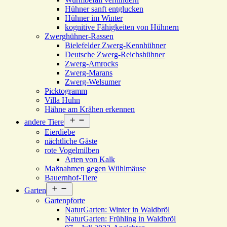
Hühner sanft entglucken
Hühner im Winter
kognitive Fähigkeiten von Hühnern
Zwerghühner-Rassen
Bielefelder Zwerg-Kennhühner
Deutsche Zwerg-Reichshühner
Zwerg-Amrocks
Zwerg-Marans
Zwerg-Welsumer
Picktogramm
Villa Huhn
Hähne am Krähen erkennen
Menü
andere Tiere
öffnen
Eierdiebe
nächtliche Gäste
rote Vogelmilben
Arten von Kalk
Maßnahmen gegen Wühlmäuse
Bauernhof-Tiere
Menü
Garten
öffnen
Gartenpforte
NaturGarten: Winter in Waldbröl
NaturGarten: Frühling in Waldbröl