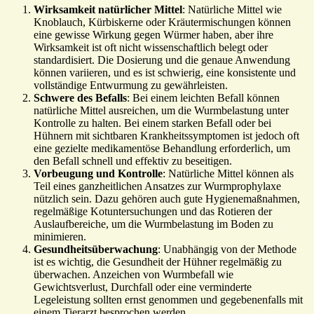
Wirksamkeit natürlicher Mittel
: Natürliche Mittel wie
Knoblauch, Kürbiskerne oder Kräutermischungen können
eine gewisse Wirkung gegen Würmer haben, aber ihre
Wirksamkeit ist oft nicht wissenschaftlich belegt oder
standardisiert. Die Dosierung und die genaue Anwendung
können variieren, und es ist schwierig, eine konsistente und
vollständige Entwurmung zu gewährleisten.
Schwere des Befalls
: Bei einem leichten Befall können
natürliche Mittel ausreichen, um die Wurmbelastung unter
Kontrolle zu halten. Bei einem starken Befall oder bei
Hühnern mit sichtbaren Krankheitssymptomen ist jedoch oft
eine gezielte medikamentöse Behandlung erforderlich, um
den Befall schnell und effektiv zu beseitigen.
Vorbeugung und Kontrolle
: Natürliche Mittel können als
Teil eines ganzheitlichen Ansatzes zur Wurmprophylaxe
nützlich sein. Dazu gehören auch gute Hygienemaßnahmen,
regelmäßige Kotuntersuchungen und das Rotieren der
Auslaufbereiche, um die Wurmbelastung im Boden zu
minimieren.
Gesundheitsüberwachung
: Unabhängig von der Methode
ist es wichtig, die Gesundheit der Hühner regelmäßig zu
überwachen. Anzeichen von Wurmbefall wie
Gewichtsverlust, Durchfall oder eine verminderte
Legeleistung sollten ernst genommen und gegebenenfalls mit
einem Tierarzt besprochen werden.