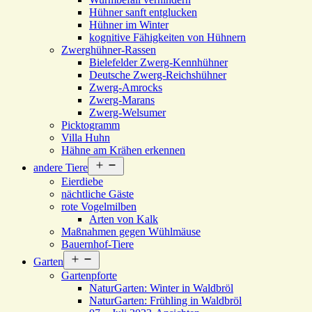
Hühner sanft entglucken
Hühner im Winter
kognitive Fähigkeiten von Hühnern
Zwerghühner-Rassen
Bielefelder Zwerg-Kennhühner
Deutsche Zwerg-Reichshühner
Zwerg-Amrocks
Zwerg-Marans
Zwerg-Welsumer
Picktogramm
Villa Huhn
Hähne am Krähen erkennen
Menü
andere Tiere
öffnen
Eierdiebe
nächtliche Gäste
rote Vogelmilben
Arten von Kalk
Maßnahmen gegen Wühlmäuse
Bauernhof-Tiere
Menü
Garten
öffnen
Gartenpforte
NaturGarten: Winter in Waldbröl
NaturGarten: Frühling in Waldbröl