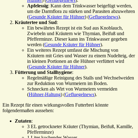
Hühner
)​​ (
Gefluegelnews
)​.
Apfelessig
: Kann dem Trinkwasser beigefügt werden,
um die Darmflora zu stärken und Parasiten abzuwehren​
(
Gesunde Kräuter für Hühner
)​​ (
Gefluegelnews
)​.
Kräutertee und Sud
:
Ein bewährtes Rezept ist ein Sud aus Knoblauch,
Zwiebeln und Kräutern wie Thymian, Beifuß und
Pfefferminze. Dieser kann ins Trinkwasser gegeben
werden​ (
Gesunde Kräuter für Hühner
)​.
Ein weiteres Rezept umfasst die Mischung von
Kräutern mit Gries und Wasser zu einem Nudelteig, der
in kleinen Portionen an die Hühner verfüttert wird​
(
Gesunde Kräuter für Hühner
)​.
Fütterung und Stallhygiene
:
Regelmäßige Reinigung des Stalls und Wechselweiden
zur Reduktion von Wurmeiern im Boden.
Schnecken als Wirt von Wurmeiern vermeiden​
(
Hühner-Haltung
)​​ (
Gefluegelnews
)​.
Ein Rezept für einen wirkungsvollen Futterbrei könnte
folgendermaßen aussehen:
Zutaten
:
3 EL getrockneter Kräuter (Thymian, Beifuß, Kamille,
Pfefferminze)
1 Liter kochendes Wasser