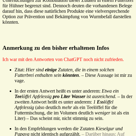
Untersuchungen zur Kombination dieser Zutaten in einem Futterbrei
für Hühner begrenzt sind. Dennoch deuten die vorhandenen Belege
darauf hin, dass diese natürlichen Produkte eine vielversprechende
Option zur Prävention und Bekämpfung von Wurmbefall darstellen
könnten.
Anmerkung zu den bisher erhaltenen Infos
Ich war mit den Antworten von ChatGPT noch nicht zufrieden.
Zitat:
Hier sind
einige
Zutaten, die in einem solchen
Futterbrei enthalten sein
könnten
. – Diese Aussage ist mir zu
vage.
In der ersten Antwert heißt es unter anderem:
Etwa ein
Tee
löffel Apfelessig
pro Liter Wasser
ist ausreichend.
– In der
zweiten Antwort heißt es unter anderem:
1
Ess
löffel
Apfelessig
(also deutlich
mehr
als ein Teelöffel für die
Futtermischung, die im Volumen deutlich
weniger
ist als ein
Liter) – Das scheint mir, nicht stimmig zu sein.
In den Empfehlungen werden die Zutaten
Kieselgur und
Papaya
nicht identisch aufgezählt.
– Darüber hinaus: Auf