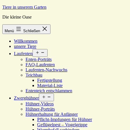
Zum
Tiere in unserem Garten
Inhalt
Die kleine Oase
springen
Menü
Schließen
Willkommen
unsere Tiere
Menü
Laufenten
öffnen
Enten-Porträts
FAQ-Laufenten
Laufenten-Nachwuchs
Teichbau
Fertigstellung
Material-Liste
Ententeich entschlammen
Menü
Zwerghühner
öffnen
Hühner-Videos
Hühner-Porträts
Hühnerhaltung für Anfänger
Pflicht-Impfungen für Hühner
Geflügelpest – Vogelgrippe
Wurmbefall verhindern