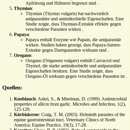
Apfelessig und Hühnern begrenzt sind .
Thymian
:
Thymian (Thymus vulgaris) hat nachweislich
antiparasitäre und antimikrobielle Eigenschaften. Eine
Studie zeigte, dass Thymian-Extrakte effektiv gegen
verschiedene Parasiten wirken .
Papaya
:
Papaya enthält Enzyme wie Papain, die antiparasitär
wirken. Studien haben gezeigt, dass Papaya-Samen-
Extrakte gegen Darmparasiten wirksam sind .
Oregano
:
Oregano (Origanum vulgare) enthält Carvacrol und
Thymol, die starke antimikrobielle und antiparasitäre
Eigenschaften besitzen. Eine Studie zeigte, dass
Oregano-Öl wirksam gegen verschiedene Parasiten ist .
Quellen:
Knoblauch
: Ankri, S., & Mirelman, D. (1999). Antimicrobial
properties of allicin from garlic. Microbes and Infection, 1(2),
125-129.
Kürbiskerne
: Craig, T. M. (2003). Helminth parasites of the
equine gastrointestinal tract. Veterinary Clinics of North
America: Equine Practice, 19(3), 17-28.