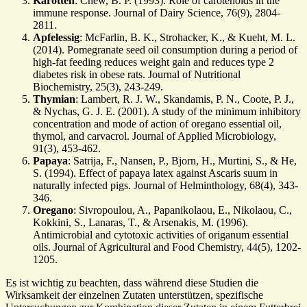
Karotten
: Chew, B. P. (1993). Role of carotenoids in the
immune response. Journal of Dairy Science, 76(9), 2804-
2811.
Apfelessig
: McFarlin, B. K., Strohacker, K., & Kueht, M. L.
(2014). Pomegranate seed oil consumption during a period of
high-fat feeding reduces weight gain and reduces type 2
diabetes risk in obese rats. Journal of Nutritional
Biochemistry, 25(3), 243-249.
Thymian
: Lambert, R. J. W., Skandamis, P. N., Coote, P. J.,
& Nychas, G. J. E. (2001). A study of the minimum inhibitory
concentration and mode of action of oregano essential oil,
thymol, and carvacrol. Journal of Applied Microbiology,
91(3), 453-462.
Papaya
: Satrija, F., Nansen, P., Bjorn, H., Murtini, S., & He,
S. (1994). Effect of papaya latex against Ascaris suum in
naturally infected pigs. Journal of Helminthology, 68(4), 343-
346.
Oregano
: Sivropoulou, A., Papanikolaou, E., Nikolaou, C.,
Kokkini, S., Lanaras, T., & Arsenakis, M. (1996).
Antimicrobial and cytotoxic activities of origanum essential
oils. Journal of Agricultural and Food Chemistry, 44(5), 1202-
1205.
Es ist wichtig zu beachten, dass während diese Studien die
Wirksamkeit der einzelnen Zutaten unterstützen, spezifische