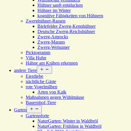
Hühner sanft entglucken
Hühner im Winter
kognitive Fähigkeiten von Hühnern
Zwerghühner-Rassen
Bielefelder Zwerg-Kennhühner
Deutsche Zwerg-Reichshühner
Zwerg-Amrocks
Zwerg-Marans
Zwerg-Welsumer
Picktogramm
Villa Huhn
Hähne am Krähen erkennen
Menü
andere Tiere
öffnen
Eierdiebe
nächtliche Gäste
rote Vogelmilben
Arten von Kalk
Maßnahmen gegen Wühlmäuse
Bauernhof-Tiere
Menü
Garten
öffnen
Gartenpforte
NaturGarten: Winter in Waldbröl
NaturGarten: Frühling in Waldbröl