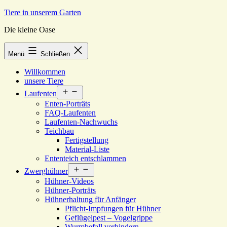
Zum
Tiere in unserem Garten
Inhalt
Die kleine Oase
springen
Menü
Schließen
Willkommen
unsere Tiere
Menü
Laufenten
öffnen
Enten-Porträts
FAQ-Laufenten
Laufenten-Nachwuchs
Teichbau
Fertigstellung
Material-Liste
Ententeich entschlammen
Menü
Zwerghühner
öffnen
Hühner-Videos
Hühner-Porträts
Hühnerhaltung für Anfänger
Pflicht-Impfungen für Hühner
Geflügelpest – Vogelgrippe
Wurmbefall verhindern