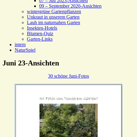
07 – Juli 2023-Ansichten
09 – September 2020-Ansichten
wintergrüne Gartenpflanzen
Unkraut in unserem Garten
Laub im naturnahen Garten
Insekten-Hotels
Blumen-Quiz
Garten-Links
intern
NaturSpiel
Juni 23-Ansichten
30 schöne Juni-Fotos