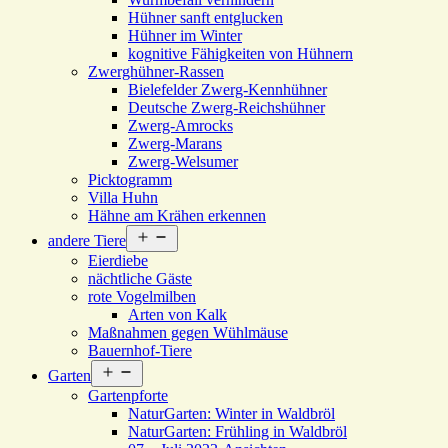
Hühner sanft entglucken
Hühner im Winter
kognitive Fähigkeiten von Hühnern
Zwerghühner-Rassen
Bielefelder Zwerg-Kennhühner
Deutsche Zwerg-Reichshühner
Zwerg-Amrocks
Zwerg-Marans
Zwerg-Welsumer
Picktogramm
Villa Huhn
Hähne am Krähen erkennen
Menü
andere Tiere
öffnen
Eierdiebe
nächtliche Gäste
rote Vogelmilben
Arten von Kalk
Maßnahmen gegen Wühlmäuse
Bauernhof-Tiere
Menü
Garten
öffnen
Gartenpforte
NaturGarten: Winter in Waldbröl
NaturGarten: Frühling in Waldbröl