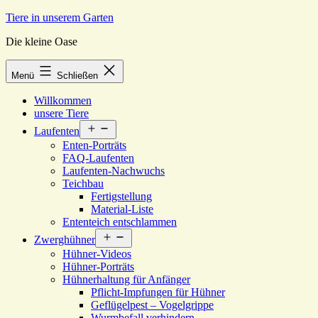
Zum
Tiere in unserem Garten
Inhalt
Die kleine Oase
springen
Menü
Schließen
Willkommen
unsere Tiere
Menü
Laufenten
öffnen
Enten-Porträts
FAQ-Laufenten
Laufenten-Nachwuchs
Teichbau
Fertigstellung
Material-Liste
Ententeich entschlammen
Menü
Zwerghühner
öffnen
Hühner-Videos
Hühner-Porträts
Hühnerhaltung für Anfänger
Pflicht-Impfungen für Hühner
Geflügelpest – Vogelgrippe
Wurmbefall verhindern